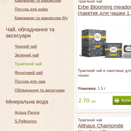
Кавоварки та кавомолки
Трав'яной чай
Erbe Blooming meado
Посуда для кофе
(пакетик для чашки 1
Кавоварки та кавомолки б/у
г)
Чай, обладнання та
аксесуари
Чорний чай
Зелений чай
Трав'яной чай
Трав'яний чай в пакетиках дл
Фруктовий чай
чашки.
Посуда для чаю
Упаковка:
1.5 г
Обладнання та аксесуари
2.70
Мінеральна вода
грн.
Acqua Panna
Трав'яной чай
S.Pellegrino
Althaus Chamomile