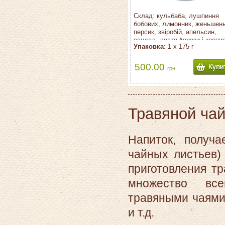
Склад: кульбаба, лушпиння
бобових, лимонник, женьшень
персик, звіробій, апельсин,
сандал, листя берези і кропи
Упаковка:
1 х 175 г
Ніжний та освіжаючий трав'ян
чай.
500.00
грн.
Травяной ча
Напиток, получ
чайных листьев)
приготовления т
множество вс
травяными чаями
и т.д.