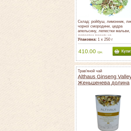
Склад: ройбуш, лимонник, ли
чорної смородини, цедра
апельсину, лепестки мальви,
лепестки василька.
Упаковка:
1 х 250 г
410.00
грн.
Трав'яной чай
Althaus Ginseng Valley
Женьшенева долина