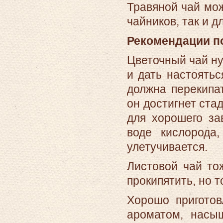
Травяной чай мож
чайников, так и д
Рекомендации по
Цветочный чай н
и дать настоятьс
должна перекипат
он достигнет ста
для хорошего за
воде кислорода
улетучивается.
Листовой чай то
прокипятить, но 
Хорошо приготов
ароматом, насы