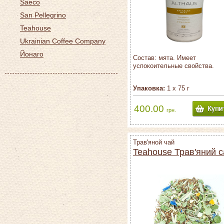
Saeco
San Pellegrino
Teahouse
Ukrainian Coffee Company
Йонаго
Состав: мята. Имеет
успокоительные свойства.
Упаковка:
1 х 75 г
400.00
грн.
Трав'яной чай
Teahouse Трав'яний 