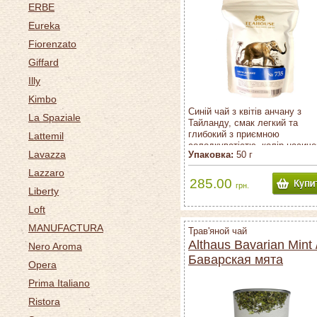
ERBE
Eureka
Fiorenzato
Giffard
Illy
Kimbo
Синій чай з квітів анчану з
La Spaziale
Тайланду, смак легкий та
глибокий з приємною
Lattemil
солодкуватістю, колір насиче
Lavazza
Упаковка:
50 г
синій.
Lazzaro
285.00
грн.
Liberty
Loft
MANUFACTURA
Трав'яной чай
Althaus Bavarian Mint 
Nero Aroma
Баварская мята
Opera
Prima Italiano
Ristora