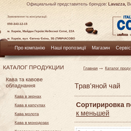
Официальный представитель брендов:
Lavazza,
Bo
Замовлення та консультації:
050-343-12-15
м. Харків, Майдан Героїв Небесної Сотні, 22А
м. Харків, вул. Євгена Єніна, 3Б (ТИМЧАСОВО
ЗАЧИНЕНО)
Про компанію
Наші пропозиції
Магазин
Сервіс
КАТАЛОГ ПРОДУКЦИИ
Главная
Каталог проду
Кава та кавове
Трав'яной чай
обладнання
Кава в зернах
Сортирировка п
Кава в капсулах
к меньшей
Кава молота
Кава в монодозах