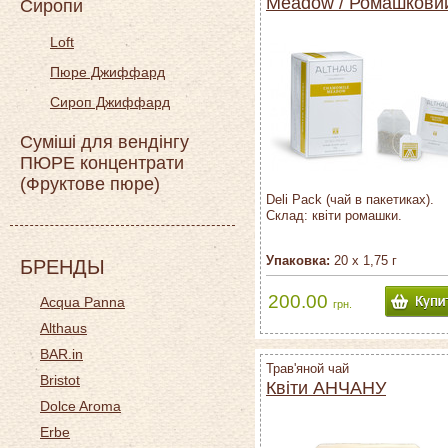
Meadow / Ромашкови
Сиропи
луг
Loft
Пюре Джиффард
Сироп Джиффард
Суміші для вендінгу
ПЮРЕ концентрати
(Фруктове пюре)
Deli Pack (чай в пакетиках).
Склад: квіти ромашки.
Упаковка:
20 х 1,75 г
БРЕНДЫ
200.00
Acqua Panna
грн.
Althaus
BAR.in
Трав'яной чай
Bristot
Квіти АНЧАНУ
Dolce Aroma
Erbe