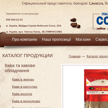
Официальный представитель брендов:
Lavazza,
Bo
Замовлення та консультації:
050-343-12-15
м. Харків, Майдан Героїв Небесної Сотні, 22А
м. Харків, вул. Євгена Єніна, 3Б (ТИМЧАСОВО
ЗАЧИНЕНО)
Про компанію
Наші пропозиції
Магазин
Сервіс
КАТАЛОГ ПРОДУКЦИИ
Главная
Каталог проду
Кава та кавове
обладнання
Кава в зернах
Кава в капсулах
Кава молота
Кава в монодозах