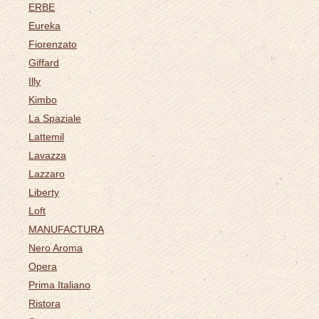
ERBE
Eureka
Fiorenzato
Giffard
Illy
Kimbo
La Spaziale
Lattemil
Lavazza
Lazzaro
Liberty
Loft
MANUFACTURA
Nero Aroma
Opera
Prima Italiano
Ristora