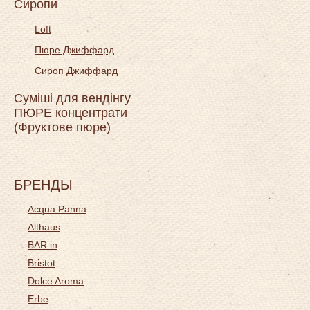
Сиропи
Loft
Пюре Джиффард
Сироп Джиффард
Суміші для вендінгу
ПЮРЕ концентрати
(Фруктове пюре)
БРЕНДЫ
Acqua Panna
Althaus
BAR.in
Bristot
Dolce Aroma
Erbe