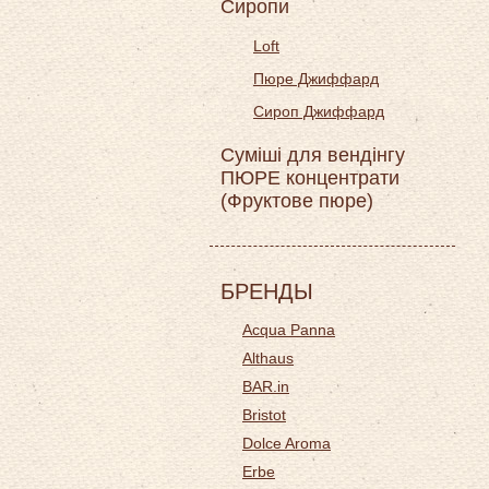
Сиропи
Loft
Пюре Джиффард
Сироп Джиффард
Суміші для вендінгу
ПЮРЕ концентрати
(Фруктове пюре)
БРЕНДЫ
Acqua Panna
Althaus
BAR.in
Bristot
Dolce Aroma
Erbe