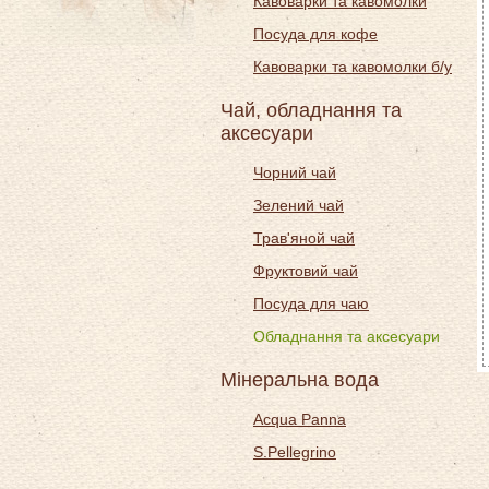
Кавоварки та кавомолки
Посуда для кофе
Кавоварки та кавомолки б/у
Чай, обладнання та
аксесуари
Чорний чай
Зелений чай
Трав'яной чай
Фруктовий чай
Посуда для чаю
Обладнання та аксесуари
Мінеральна вода
Acqua Panna
S.Pellegrino