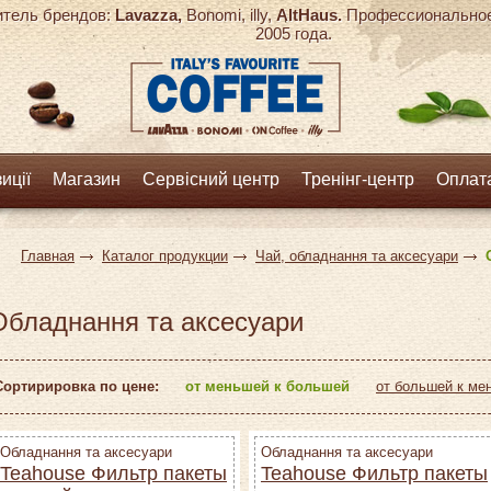
тель брендов:
Lavazza,
Bonomi, illy,
AltHaus.
Профессиональное 
2005 года.
иції
Магазин
Сервісний центр
Тренінг-центр
Оплата
Главная
Каталог продукции
Чай, обладнання та аксесуари
Обладнання та аксесуари
Сортирировка по цене:
от меньшей к большей
от большей к ме
Обладнання та аксесуари
Обладнання та аксесуари
Teahouse Фильтр пакеты
Teahouse Фильтр пакеты