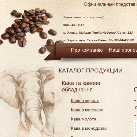
Официальный представи
Замовлення та консультації:
050-343-12-15
м. Харків, Майдан Героїв Небесної Сотні, 22А
м. Харків, вул. Євгена Єніна, 3Б (ТИМЧАСОВО
ЗАЧИНЕНО)
Про компанію
Наші пропоз
КАТАЛОГ ПРОДУКЦИИ
Кава та кавове
обладнання
Кава в зернах
Кава в капсулах
Кава молота
Кава в монодозах