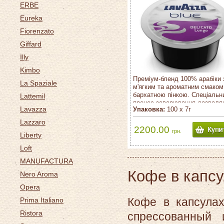
ERBE
Eureka
Fiorenzato
Giffard
Illy
Kimbo
Преміум-бленд 100% арабіки 
La Spaziale
м'ягким та ароматним смаком
бархатною пінкою. Спеціальн
Lattemil
процес заварювання дозволя
Lavazza
Упаковка:
100 х 7г
приготувати ідеальний еспрес
Lazzaro
2200.00
грн.
Liberty
Loft
MANUFACTURA
Кофе в капсу
Nero Aroma
Opera
Кофе в капсула
Prima Italiano
Ristora
спрессованный 