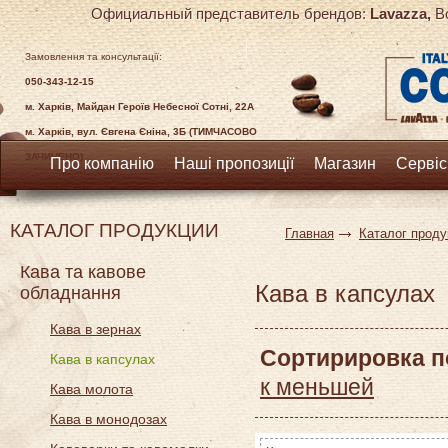
Официальный представитель брендов:
Lavazza,
Bo
Замовлення та консультації:
050-343-12-15
м. Харків, Майдан Героїв Небесної Сотні, 22А
м. Харків, вул. Євгена Єніна, 3Б (ТИМЧАСОВО
ЗАЧИНЕНО)
Про компанію
Наші пропозиції
Магазин
Сервіс
КАТАЛОГ ПРОДУКЦИИ
Главная
Каталог проду
Кава та кавове
Кава в капсулах
обладнання
Кава в зернах
Сортирировка п
Кава в капсулах
к меньшей
Кава молота
Кава в монодозах