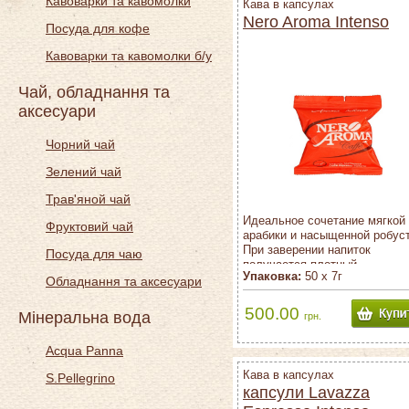
Кавоварки та кавомолки
Кава в капсулах
Nero Aroma Intenso
Посуда для кофе
Кавоварки та кавомолки б/у
Чай, обладнання та
аксесуари
Чорний чай
Зелений чай
Трав'яной чай
Идеальное сочетание мягкой
Фруктовий чай
арабики и насыщенной робус
При заверении напиток
Посуда для чаю
получается плотный,
Упаковка:
50 х 7г
насыщенный, крепкий.
Обладнання та аксесуари
500.00
Мінеральна вода
грн.
Acqua Panna
Кава в капсулах
S.Pellegrino
капсули Lavazza