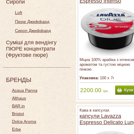
Espresso Intenso
Сиропи
Loft
Пюре Джиффард
Сироп Джиффард
Суміші для вендінгу
ПЮРЕ концентрати
(Фруктове пюре)
Міцна 100% арабіка з інтенси
ароматом та густою міцною
пінкою.
Упаковка:
100 х 7г
БРЕНДЫ
2200.00
Acqua Panna
грн.
Althaus
BAR.in
Кава в капсулах
Bristot
капсули Lavazza
Dolce Aroma
Espresso Delicato Lu
Erbe