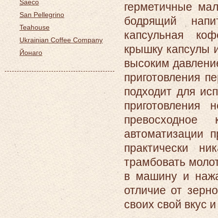
Saeco
герметичные мал
San Pellegrino
бодрящий напи
Teahouse
капсульная ко
Ukrainian Coffee Company
крышку капсулы и
Йонаго
высоким давление
приготовления п
подходит для ис
приготовления 
превосходное 
автоматизации п
практически ни
трамбовать молот
в машину и нажа
отличие от зерно
своих свой вкус и