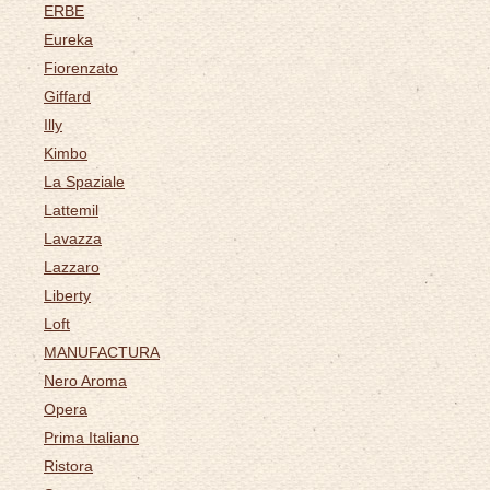
ERBE
Eureka
Fiorenzato
Giffard
Illy
Kimbo
La Spaziale
Lattemil
Lavazza
Lazzaro
Liberty
Loft
MANUFACTURA
Nero Aroma
Opera
Prima Italiano
Ristora