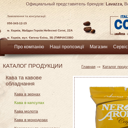
Официальный представитель брендов:
Lavazza,
Bo
Замовлення та консультації:
050-343-12-15
м. Харків, Майдан Героїв Небесної Сотні, 22А
м. Харків, вул. Євгена Єніна, 3Б (ТИМЧАСОВО
ЗАЧИНЕНО)
Про компанію
Наші пропозиції
Магазин
Сервіс
КАТАЛОГ ПРОДУКЦИИ
Главная
Каталог проду
Кава та кавове
обладнання
Кава в зернах
Кава в капсулах
Кава молота
Кава в монодозах