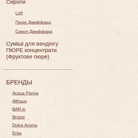
Сиропи
Loft
Пюре Джиффард
Сироп Джиффард
Суміші для вендінгу
ПЮРЕ концентрати
(Фруктове пюре)
БРЕНДЫ
Acqua Panna
Althaus
BAR.in
Bristot
Dolce Aroma
Erbe