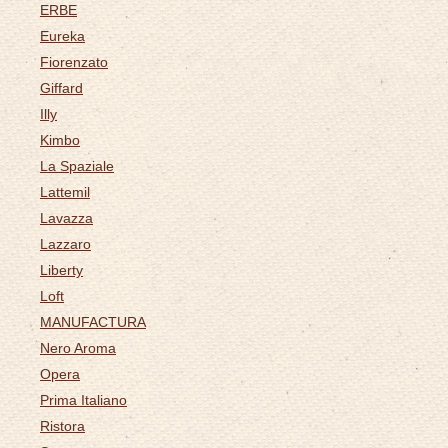
ERBE
Eureka
Fiorenzato
Giffard
Illy
Kimbo
La Spaziale
Lattemil
Lavazza
Lazzaro
Liberty
Loft
MANUFACTURA
Nero Aroma
Opera
Prima Italiano
Ristora