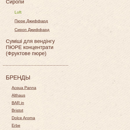
Сиропи
Loft
Пюре Джиффард
Сироп Джиффард
Суміші для вендінгу
ПЮРЕ концентрати
(Фруктове пюре)
БРЕНДЫ
Acqua Panna
Althaus
BAR.in
Bristot
Dolce Aroma
Erbe