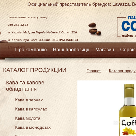
Официальный представитель брендов:
Lavazza,
Bo
Замовлення та консультації:
050-343-12-15
м. Харків, Майдан Героїв Небесної Сотні, 22А
м. Харків, вул. Євгена Єніна, 3Б (ТИМЧАСОВО
ЗАЧИНЕНО)
Про компанію
Наші пропозиції
Магазин
Сервіс
КАТАЛОГ ПРОДУКЦИИ
Главная
Каталог проду
Кава та кавове
обладнання
Кава в зернах
Кава в капсулах
Кава молота
Кава в монодозах