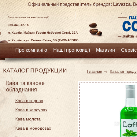
Официальный представитель брендов:
Lavazza,
Bo
Замовлення та консультації:
050-343-12-15
м. Харків, Майдан Героїв Небесної Сотні, 22А
м. Харків, вул. Євгена Єніна, 3Б (ТИМЧАСОВО
ЗАЧИНЕНО)
Про компанію
Наші пропозиції
Магазин
Сервіс
КАТАЛОГ ПРОДУКЦИИ
Главная
Каталог проду
Кава та кавове
обладнання
Кава в зернах
Кава в капсулах
Кава молота
Кава в монодозах