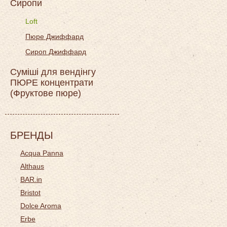
Сиропи
Loft
Пюре Джиффард
Сироп Джиффард
Суміші для вендінгу
ПЮРЕ концентрати
(Фруктове пюре)
БРЕНДЫ
Acqua Panna
Althaus
BAR.in
Bristot
Dolce Aroma
Erbe