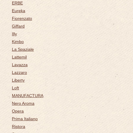
ERBE
Eureka
Fiorenzato
Giffard
Illy
Kimbo
La Spaziale
Lattemil
Lavazza
Lazzaro
Liberty
Loft
MANUFACTURA
Nero Aroma
Opera
Prima Italiano
Ristora