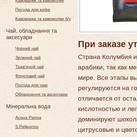
Кавоварки та кавомолки
Посуда для кофе
Кавоварки та кавомолки б/у
Чай, обладнання та
аксесуари
При заказе у
Чорний чай
Страна Колумбия и
Зелений чай
арабики, так как м
Трав'яной чай
Фруктовий чай
мире. Все этапы в
Посуда для чаю
регулируются на г
Обладнання та аксесуари
отличается от ост
Мінеральна вода
кислотностью и лег
Acqua Panna
доминируют шокола
S.Pellegrino
цитрусовые и цвет