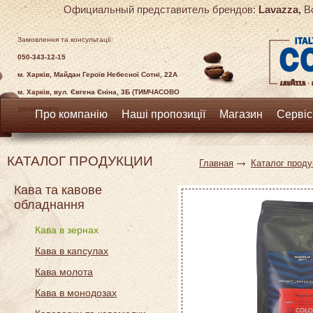
Официальный представитель брендов:
Lavazza,
Bo
Замовлення та консультації:
050-343-12-15
м. Харків, Майдан Героїв Небесної Сотні, 22А
м. Харків, вул. Євгена Єніна, 3Б (ТИМЧАСОВО
ЗАЧИНЕНО)
Про компанію
Наші пропозиції
Магазин
Сервіс
КАТАЛОГ ПРОДУКЦИИ
Главная
Каталог проду
Кава та кавове
обладнання
Кава в зернах
Кава в капсулах
Кава молота
Кава в монодозах