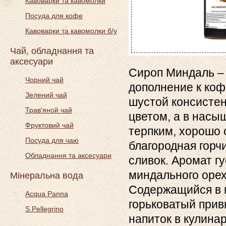
Кавоварки та кавомолки
Посуда для кофе
Кавоварки та кавомолки б/у
Чай, обладнання та
аксесуари
Сироп Миндаль – 
Чорний чай
дополнение к коф
Зелений чай
шустой консисте
Трав'яной чай
цветом, а в насы
Фруктовий чай
терпким, хорошо 
Посуда для чаю
благородная горч
Обладнання та аксесуари
сливок. Аромат г
миндального орех
Мінеральна вода
Содержащийся в 
Acqua Panna
горьковатый прив
S.Pellegrino
напиток в кулина