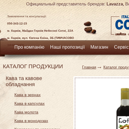
Официальный представитель брендов:
Lavazza,
Bo
Замовлення та консультації:
050-343-12-15
м. Харків, Майдан Героїв Небесної Сотні, 22А
м. Харків, вул. Євгена Єніна, 3Б (ТИМЧАСОВО
ЗАЧИНЕНО)
Про компанію
Наші пропозиції
Магазин
Сервіс
КАТАЛОГ ПРОДУКЦИИ
Главная
Каталог проду
Кава та кавове
обладнання
Кава в зернах
Кава в капсулах
Кава молота
Кава в монодозах