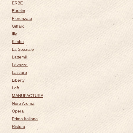
ERBE
Eureka
Fiorenzato
Giffard
Illy
Kimbo
La Spaziale
Lattemil
Lavazza
Lazzaro
Liberty
Loft
MANUFACTURA
Nero Aroma
Opera
Prima Italiano
Ristora