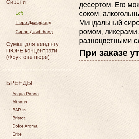
Сиропи
десертом. Его мо
соком, алкогольн
Loft
Миндальный сироп
Пюре Джиффард
ромом, ликерами.
Сироп Джиффард
разноцветными с
Суміші для вендінгу
ПЮРЕ концентрати
При заказе у
(Фруктове пюре)
БРЕНДЫ
Acqua Panna
Althaus
BAR.in
Bristot
Dolce Aroma
Erbe