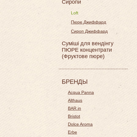
Сиропи
Loft
Пюре Джиффард
Сироп Джиффард
Суміші для вендінгу
ПЮРЕ концентрати
(Фруктове пюре)
БРЕНДЫ
Acqua Panna
Althaus
BAR.in
Bristot
Dolce Aroma
Erbe