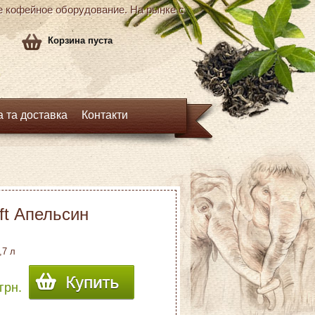
кофейное оборудование. На рынке с
Корзина пуста
 та доставка
Контакти
ft Апельсин
,7 л
грн.