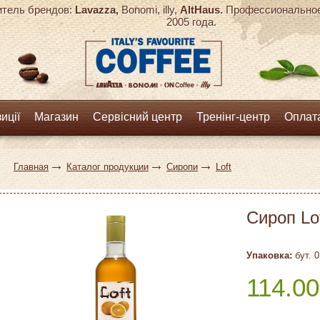
тель брендов:
Lavazza,
Bonomi, illy,
AltHaus.
Профессиональное 
2005 года.
иції
Магазин
Сервісний центр
Тренінг-центр
Оплата
Главная
Каталог продукции
Сиропи
Loft
Сироп Lo
Упаковка:
бут. 0
114.00