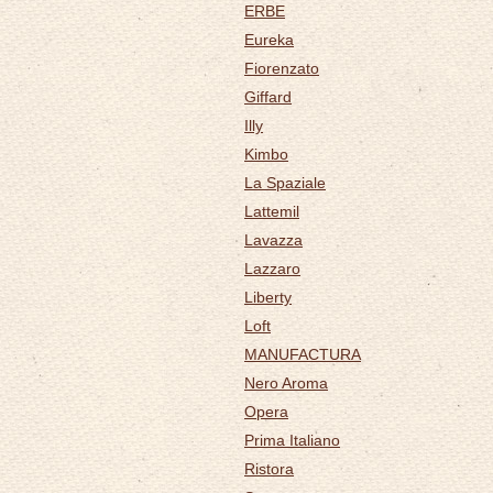
ERBE
Eureka
Fiorenzato
Giffard
Illy
Kimbo
La Spaziale
Lattemil
Lavazza
Lazzaro
Liberty
Loft
MANUFACTURA
Nero Aroma
Opera
Prima Italiano
Ristora