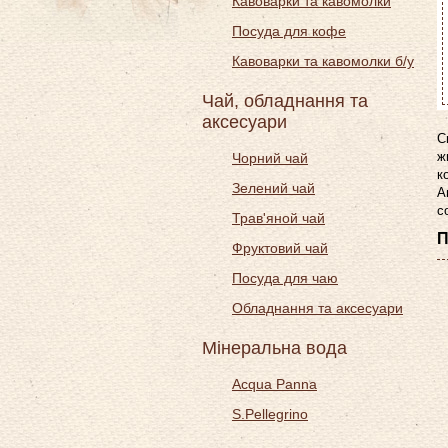
Кавоварки та кавомолки
Посуда для кофе
Кавоварки та кавомолки б/у
Чай, обладнання та
аксесуари
С
ж
Чорний чай
к
Зелений чай
А
с
Трав'яной чай
П
Фруктовий чай
Посуда для чаю
Обладнання та аксесуари
Мінеральна вода
Acqua Panna
S.Pellegrino