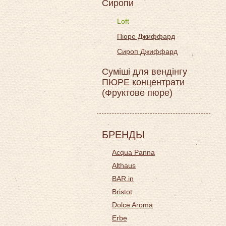
Сиропи
Loft
Пюре Джиффард
Сироп Джиффард
Суміші для вендінгу
ПЮРЕ концентрати
(Фруктове пюре)
БРЕНДЫ
Acqua Panna
Althaus
BAR.in
Bristot
Dolce Aroma
Erbe