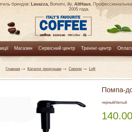
тель брендов:
Lavazza,
Bonomi, illy,
AltHaus.
Профессиональное 
2005 года.
иції
Магазин
Сервісний центр
Тренінг-центр
Оплата
Главная
Каталог продукции
Сиропи
Loft
Помпа-до
черный/белый
140.0