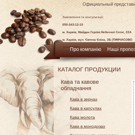
Официальный представи
Замовлення та консультації:
050-343-12-15
м. Харків, Майдан Героїв Небесної Сотні, 22А
м. Харків, вул. Євгена Єніна, 3Б (ТИМЧАСОВО
ЗАЧИНЕНО)
Про компанію
Наші пропоз
КАТАЛОГ ПРОДУКЦИИ
Кава та кавове
обладнання
Кава в зернах
Кава в капсулах
Кава молота
Кава в монодозах