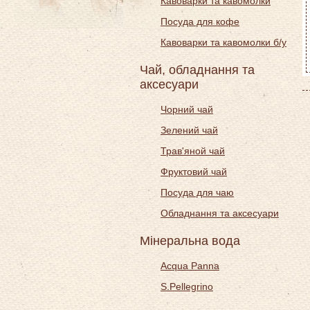
Кавоварки та кавомолки
Посуда для кофе
Кавоварки та кавомолки б/у
Чай, обладнання та
аксесуари
Чорний чай
Зелений чай
Трав'яной чай
Фруктовий чай
Посуда для чаю
Обладнання та аксесуари
Мінеральна вода
Acqua Panna
S.Pellegrino