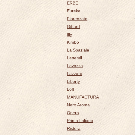
ERBE
Eureka
Fiorenzato
Giffard
Illy
Kimbo
La Spaziale
Lattemil
Lavazza
Lazzaro
Liberty
Loft
MANUFACTURA
Nero Aroma
Opera
Prima Italiano
Ristora