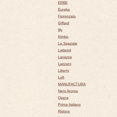
ERBE
Eureka
Fiorenzato
Giffard
Illy
Kimbo
La Spaziale
Lattemil
Lavazza
Lazzaro
Liberty
Loft
MANUFACTURA
Nero Aroma
Opera
Prima Italiano
Ristora