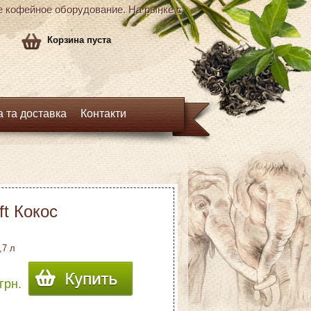
кофейное оборудование. На рынке с
Корзина пуста
 та доставка
Контакти
ft Кокос
,7 л
грн.