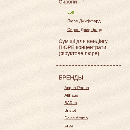
Сиропи
Loft
Пюре Джиффард
Сироп Джиффард
Суміші для вендінгу
ПЮРЕ концентрати
(Фруктове пюре)
БРЕНДЫ
Acqua Panna
Althaus
BAR.in
Bristot
Dolce Aroma
Erbe