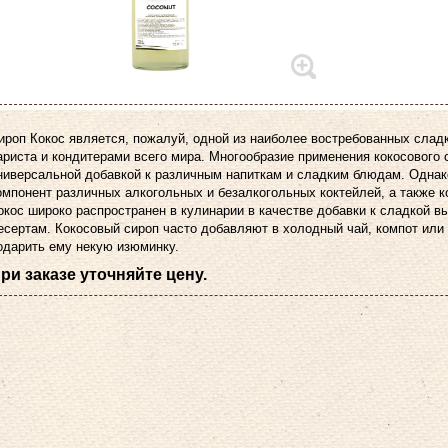
ироп Кокос является, пожалуй, одной из наиболее востребованных слад
ариста и кондитерами всего мира. Многообразие применения кокосового 
ниверсальной добавкой к различным напиткам и сладким блюдам. Однак
омпонент различных алкогольных и безалкогольных коктейлей, а также к
окос широко распространен в кулинарии в качестве добавки к сладкой 
есертам. Кокосовый сироп часто добавляют в холодный чай, компот или 
одарить ему некую изюминку.
ри заказе уточняйте цену.