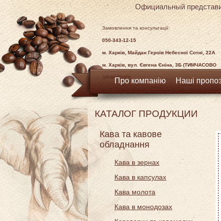
Официальный представи
Замовлення та консультації:
050-343-12-15
м. Харків, Майдан Героїв Небесної Сотні, 22А
м. Харків, вул. Євгена Єніна, 3Б (ТИМЧАСОВО
ЗАЧИНЕНО)
Про компанію
Наші пропоз
КАТАЛОГ ПРОДУКЦИИ
Кава та кавове
обладнання
Кава в зернах
Кава в капсулах
Кава молота
Кава в монодозах