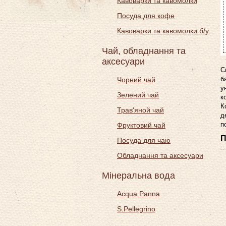
Кавоварки та кавомолки
Посуда для кофе
Кавоварки та кавомолки б/у
Чай, обладнання та
аксесуари
С
б
Чорний чай
у
Зелений чай
к
К
Трав'яной чай
д
п
Фруктовий чай
П
Посуда для чаю
Обладнання та аксесуари
Мінеральна вода
Acqua Panna
S.Pellegrino