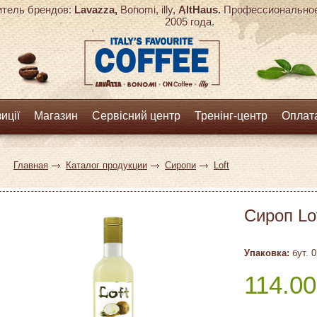
тель брендов:
Lavazza,
Bonomi, illy,
AltHaus.
Профессиональное 
2005 года.
иції
Магазин
Сервісний центр
Тренінг-центр
Оплата
Главная
Каталог продукции
Сиропи
Loft
Сироп Lo
Упаковка:
бут. 0
114.00