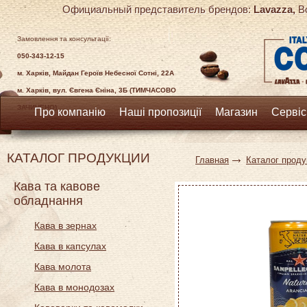
Официальный представитель брендов:
Lavazza,
Bo
Замовлення та консультації:
050-343-12-15
м. Харків, Майдан Героїв Небесної Сотні, 22А
м. Харків, вул. Євгена Єніна, 3Б (ТИМЧАСОВО
ЗАЧИНЕНО)
Про компанію
Наші пропозиції
Магазин
Сервіс
КАТАЛОГ ПРОДУКЦИИ
Главная
Каталог проду
Кава та кавове
обладнання
Кава в зернах
Кава в капсулах
Кава молота
Кава в монодозах