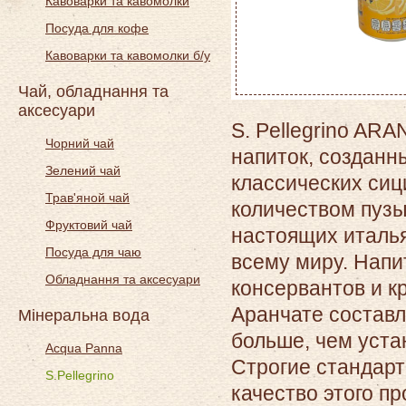
Кавоварки та кавомолки
Посуда для кофе
Кавоварки та кавомолки б/у
Чай, обладнання та
аксесуари
S. Pellegrino AR
Чорний чай
напиток, созданны
Зелений чай
классических сиц
Трав'яной чай
количеством пузы
Фруктовий чай
настоящих италья
Посуда для чаю
всему миру. Напи
Обладнання та аксесуари
консервантов и к
Аранчате составл
Мінеральна вода
больше, чем уст
Acqua Panna
Строгие стандарт
S.Pellegrino
качество этого п