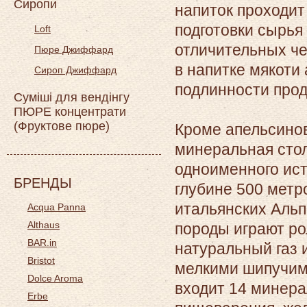
Сиропи
напиток проходит
подготовки сырья
Loft
отличительных чер
Пюре Джиффард
в напитке мякоти
Сироп Джиффард
подлинности прод
Суміші для вендінгу
ПЮРЕ концентрати
(Фруктове пюре)
Кроме апельсинов
минеральная столо
одноименного ист
БРЕНДЫ
глубине 500 метр
итальянских Альп
Acqua Panna
Althaus
породы играют ро
BAR.in
натуральный газ 
Bristot
мелкими шипучими
Dolce Aroma
входит 14 минера
Erbe