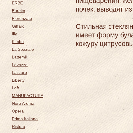
пищеварения, жел
ERBE
почек, выводят и
Eureka
Fiorenzato
Стильная стеклян
Giffard
имеет форму була
Illy
Kimbo
кожуру цитрусовы
La Spaziale
Lattemil
Lavazza
Lazzaro
Liberty
Loft
MANUFACTURA
Nero Aroma
Opera
Prima Italiano
Ristora