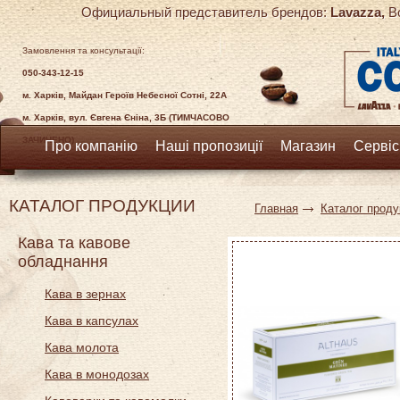
Официальный представитель брендов:
Lavazza,
Bo
Замовлення та консультації:
050-343-12-15
м. Харків, Майдан Героїв Небесної Сотні, 22А
м. Харків, вул. Євгена Єніна, 3Б (ТИМЧАСОВО
ЗАЧИНЕНО)
Про компанію
Наші пропозиції
Магазин
Сервіс
КАТАЛОГ ПРОДУКЦИИ
Главная
Каталог проду
Кава та кавове
обладнання
Кава в зернах
Кава в капсулах
Кава молота
Кава в монодозах