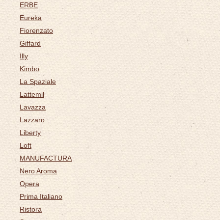
ERBE
Eureka
Fiorenzato
Giffard
Illy
Kimbo
La Spaziale
Lattemil
Lavazza
Lazzaro
Liberty
Loft
MANUFACTURA
Nero Aroma
Opera
Prima Italiano
Ristora