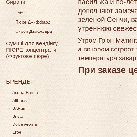
василька и по-ле
Сиропи
дополняют замеча
Loft
зеленой Сенчи, в
Пюре Джиффард
утреннюю свежест
Сироп Джиффард
Утром Грюн Матинэ
Суміші для вендінгу
а вечером согреет
ПЮРЕ концентрати
(Фруктове пюре)
температура завар
При заказе ц
БРЕНДЫ
Acqua Panna
Althaus
BAR.in
Bristot
Dolce Aroma
Erbe