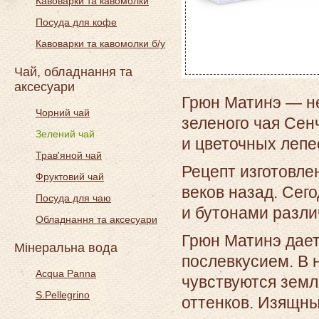
Кавоварки та кавомолки
Посуда для кофе
Кавоварки та кавомолки б/у
Чай, обладнання та
аксесуари
Грюн Матинэ — не
Чорний чай
зеленого чая Сен
Зелений чай
и цветочных лепе
Трав'яной чай
Рецепт изготовле
Фруктовий чай
веков назад. Сег
Посуда для чаю
и бутонами разли
Обладнання та аксесуари
Грюн Матинэ дае
Мінеральна вода
послевкусием. В
Acqua Panna
чувствуются земл
S.Pellegrino
оттенков. Изящны