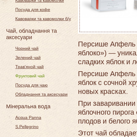
Кавоварки та кавомолки
Посуда для кофе
Кавоварки та кавомолки б/у
Чай, обладнання та
аксесуари
Персише Апфель 
Чорний чай
яблоко») — уника
Зелений чай
сладких яблок и 
Трав'яной чай
Персише Апфель 
Фруктовий чай
яблок с сочной хр
Посуда для чаю
новых красках.
Обладнання та аксесуари
При заваривании 
Мінеральна вода
яблочного пирога
Acqua Panna
плодов и белого я
S.Pellegrino
Этот чай обладае