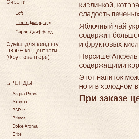
Сиропи
кислинкой, котор
сладость печеных
Loft
Пюре Джиффард
Яблочный чай укр
Сироп Джиффард
содержит большо
и фруктовых кисл
Суміші для вендінгу
ПЮРЕ концентрати
Персише Апфель п
(Фруктове пюре)
содержащими кор
Этот напиток мож
БРЕНДЫ
но и в холодном в
Acqua Panna
При заказе ц
Althaus
BAR.in
Bristot
Dolce Aroma
Erbe