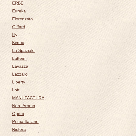
ERBE
Eureka
Fiorenzato
Giffard
Illy
Kimbo
La Spaziale
Lattemil
Lavazza
Lazzaro
Liberty
Loft
MANUFACTURA
Nero Aroma
Opera
Prima Italiano
Ristora