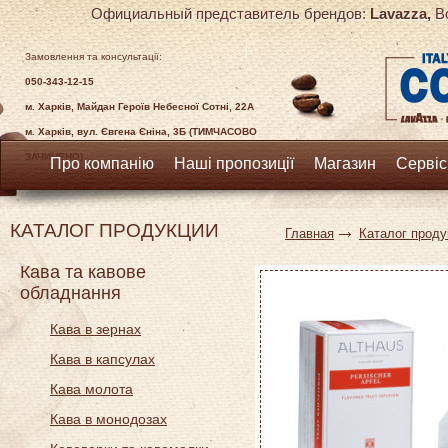
Официальный представитель брендов:
Lavazza,
Bo
Замовлення та консультації:
050-343-12-15
м. Харків, Майдан Героїв Небесної Сотні, 22А
м. Харків, вул. Євгена Єніна, 3Б (ТИМЧАСОВО
ЗАЧИНЕНО)
Про компанію
Наші пропозиції
Магазин
Сервіс
КАТАЛОГ ПРОДУКЦИИ
Главная
Каталог проду
Кава та кавове
обладнання
Кава в зернах
Кава в капсулах
Кава молота
Кава в монодозах