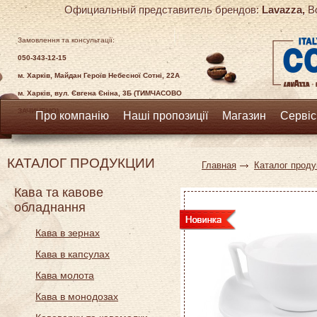
Официальный представитель брендов:
Lavazza,
Bo
Замовлення та консультації:
050-343-12-15
м. Харків, Майдан Героїв Небесної Сотні, 22А
м. Харків, вул. Євгена Єніна, 3Б (ТИМЧАСОВО
ЗАЧИНЕНО)
Про компанію
Наші пропозиції
Магазин
Сервіс
КАТАЛОГ ПРОДУКЦИИ
Главная
Каталог проду
Кава та кавове
обладнання
Кава в зернах
Кава в капсулах
Кава молота
Кава в монодозах