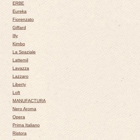
ERBE
Eureka
Fiorenzato
Giffard
Illy
Kimbo
La Spaziale
Lattemil
Lavazza
Lazzaro
Liberty
Loft
MANUFACTURA
Nero Aroma
Opera
Prima Italiano
Ristora