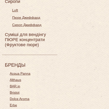
Сиропи
Loft
Пюре Джиффард
Сироп Джиффард
Суміші для вендінгу
ПЮРЕ концентрати
(Фруктове пюре)
БРЕНДЫ
Acqua Panna
Althaus
BAR.in
Bristot
Dolce Aroma
Erbe