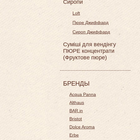
Сиропи
Loft
Пюре Джиффард
Сироп Джиффард
Суміші для вендінгу
ПЮРЕ концентрати
(Фруктове пюре)
БРЕНДЫ
Acqua Panna
Althaus
BAR.in
Bristot
Dolce Aroma
Erbe