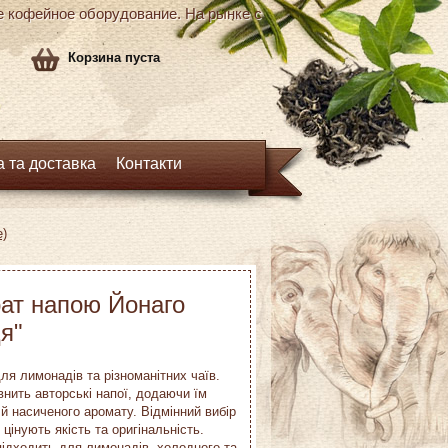
кофейное оборудование. На рынке с
Корзина пуста
 та доставка
Контакти
е)
ат напою Йонаго
я"
ля лимонадів та різноманітних чаїв.
внить авторські напої, додаючи їм
й насиченого аромату. Відмінний вибір
 цінують якість та оригінальність.
ідходить для лимонадів, холодного та