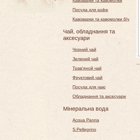
Кавоварки та кавомолки
Посуда для кофе
Кавоварки та кавомолки б/у
Чай, обладнання та
аксесуари
Чорний чай
Зелений чай
Трав'яной чай
Фруктовий чай
Посуда для чаю
Обладнання та аксесуари
Мінеральна вода
Acqua Panna
S.Pellegrino