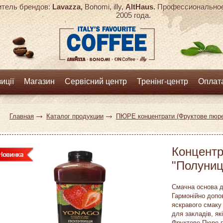
тель брендов:
Lavazza,
Bonomi, illy,
AltHaus.
Профессиональное 
2005 года.
иції
Магазин
Сервісний центр
Тренінг-центр
Оплата
Главная
Каталог продукции
ПЮРЕ концентрати (Фруктове пюр
Концентр
"Полуниц
Смачна основа д
Гармонійно допо
яскравого смаку 
для закладів, які
Фруктове Пюре п