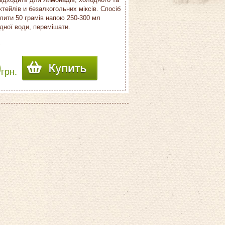
ктейлів и безалкогольних міксів. Спосіб
алити 50 грамів напою 250-300 мл
дної води, перемішати.
г
0
грн.