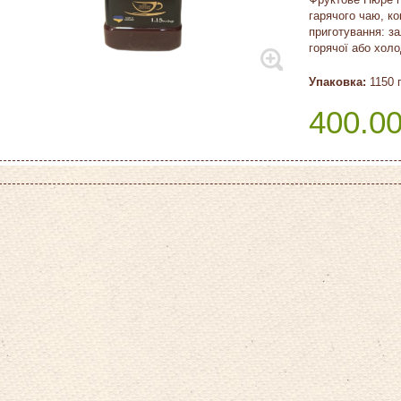
гарячого чаю, ко
приготування: з
горячої або холо
Упаковка:
1150 
400.0