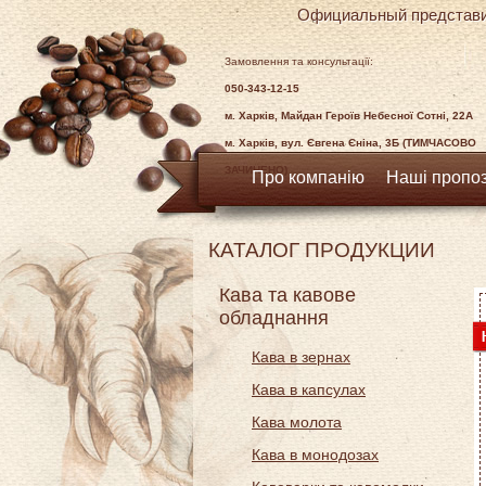
Официальный представи
Замовлення та консультації:
050-343-12-15
м. Харків, Майдан Героїв Небесної Сотні, 22А
м. Харків, вул. Євгена Єніна, 3Б (ТИМЧАСОВО
ЗАЧИНЕНО)
Про компанію
Наші пропоз
КАТАЛОГ ПРОДУКЦИИ
Кава та кавове
обладнання
Кава в зернах
Кава в капсулах
Кава молота
Кава в монодозах