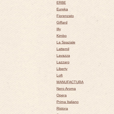
ERBE
Eureka
Fiorenzato
Giffard
Illy
Kimbo
La Spaziale
Lattemil
Lavazza
Lazzaro
Liberty
Loft
MANUFACTURA
Nero Aroma
Opera
Prima Italiano
Ristora