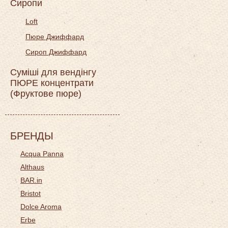
Сиропи
Loft
Пюре Джиффард
Сироп Джиффард
Суміші для вендінгу
ПЮРЕ концентрати
(Фруктове пюре)
БРЕНДЫ
Acqua Panna
Althaus
BAR.in
Bristot
Dolce Aroma
Erbe