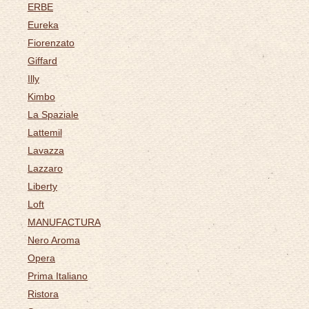
ERBE
Eureka
Fiorenzato
Giffard
Illy
Kimbo
La Spaziale
Lattemil
Lavazza
Lazzaro
Liberty
Loft
MANUFACTURA
Nero Aroma
Opera
Prima Italiano
Ristora