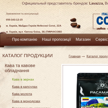
Официальный представитель брендов:
Lavazza,
Bo
Замовлення та консультації:
050-343-12-15
м. Харків, Майдан Героїв Небесної Сотні, 22А
м. Харків, вул. Євгена Єніна, 3Б (ТИМЧАСОВО
ЗАЧИНЕНО)
Про компанію
Наші пропозиції
Магазин
Сервіс
КАТАЛОГ ПРОДУКЦИИ
Главная
Каталог проду
Кава та кавове
обладнання
Кава в зернах
Кава в капсулах
Кава молота
Кава в монодозах