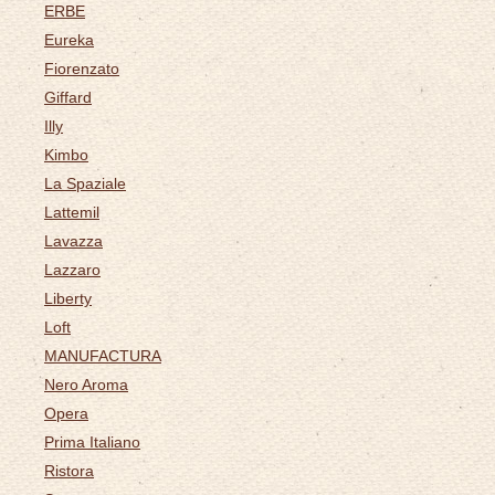
ERBE
Eureka
Fiorenzato
Giffard
Illy
Kimbo
La Spaziale
Lattemil
Lavazza
Lazzaro
Liberty
Loft
MANUFACTURA
Nero Aroma
Opera
Prima Italiano
Ristora