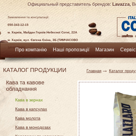
Официальный представитель брендов:
Lavazza,
Bo
Замовлення та консультації:
050-343-12-15
м. Харків, Майдан Героїв Небесної Сотні, 22А
м. Харків, вул. Євгена Єніна, 3Б (ТИМЧАСОВО
ЗАЧИНЕНО)
Про компанію
Наші пропозиції
Магазин
Сервіс
КАТАЛОГ ПРОДУКЦИИ
Главная
Каталог проду
Кава та кавове
обладнання
Кава в зернах
Кава в капсулах
Кава молота
Кава в монодозах