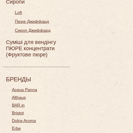
Сиропи
Loft
Пюре Джиффард
Сироп Джиффард
Суміші для вендінгу
ПЮРЕ концентрати
(Фруктове пюре)
БРЕНДЫ
Acqua Panna
Althaus
BAR.in
Bristot
Dolce Aroma
Erbe